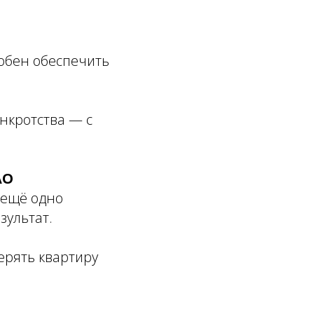
обен обеспечить
нкротства — с
АО
— ещё одно
зультат.
терять квартиру