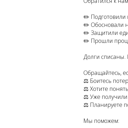
Обратился к на
✏️ Подготовили
✏️ Обосновали 
✏️ Защитили ед
✏️ Прошли проц
Долги списаны. 
Обращайтесь, ес
⚖️ Боитесь поте
⚖️ Хотите понят
⚖️ Уже получил
⚖️ Планируете п
Мы поможем: