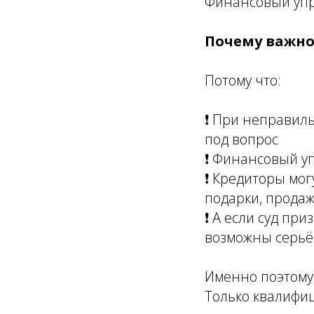
Финансовый упр
Почему важно
Потому что:
❗ При неправил
под вопрос
❗ Финансовый у
❗ Кредиторы мог
подарки, прода
❗ А если суд п
возможны серьё
Именно поэтому:
Только квалифи