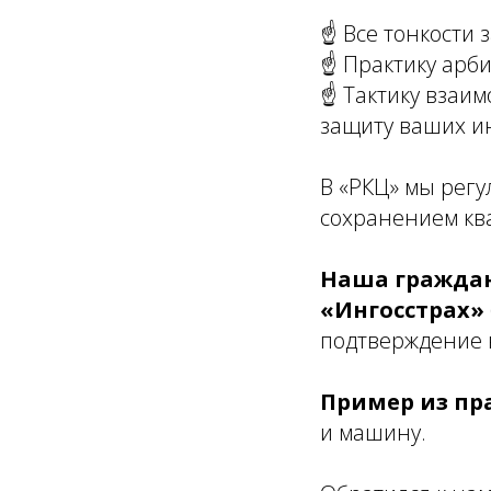
☝️ Все тонкости 
☝️ Практику арб
☝️ Тактику вза
защиту ваших и
В «РКЦ» мы регу
сохранением ква
Наша граждан
«Ингосстрах»
подтверждение н
Пример из пр
и машину.