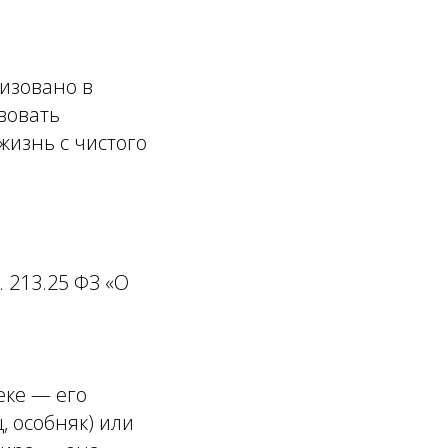
лизовано в
вовать
жизнь с чистого
. 213.25 ФЗ «О
еке — его
, особняк) или