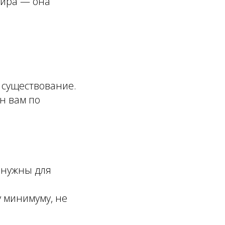
тира — она
 существование.
н вам по
и нужны для
 минимуму, не