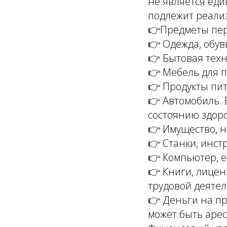
не является еди
подлежит реали
👉Предметы пер
👉 Одежда, обув
👉 Бытовая техн
👉 Мебель для 
👉 Продукты пит
👉 Автомобиль. 
состоянию здор
👉 Имущество, 
👉 Станки, инст
👉 Компьютер, е
👉 Книги, лицен
трудовой деятел
👉 Деньги на пр
может быть арес