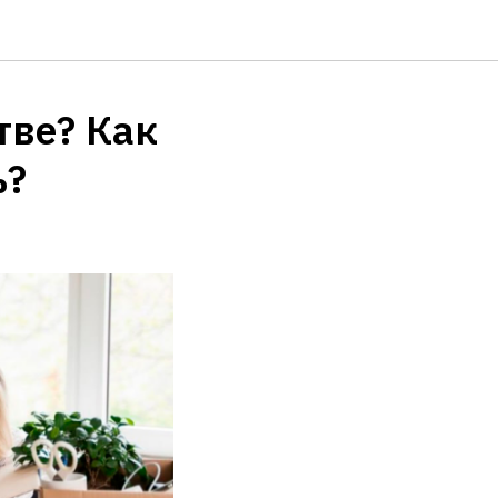
тве? Как
ь?