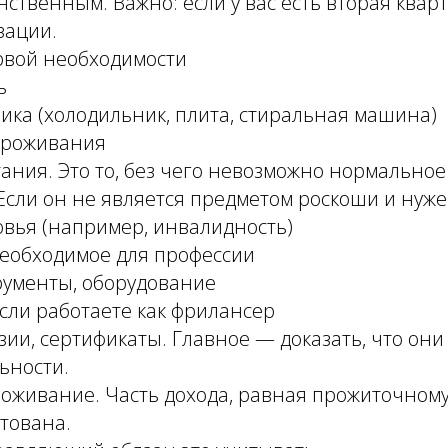
нственным. Важно: если у вас есть вторая квар
зации.
вой необходимости
ь
ика (холодильник, плита, стиральная машина)
проживания
ания. Это то, без чего невозможно нормальное
Если он не является предметом роскоши и нуже
овья (например, инвалидность)
необходимое для профессии
рументы, оборудование
сли работаете как фрилансер
зии, сертификаты. Главное — доказать, что он
ьности.
оживание. Часть дохода, равная прожиточному
тована.