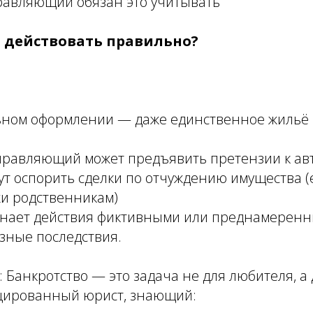
авляющий обязан это учитывать
 действовать правильно?
ьном оформлении — даже единственное жильё 
правляющий может предъявить претензии к а
ут оспорить сделки по отчуждению имущества (
жи родственникам)
ризнает действия фиктивными или преднамерен
зные последствия.
 Банкротство — это задача не для любителя, а 
цированный юрист, знающий: