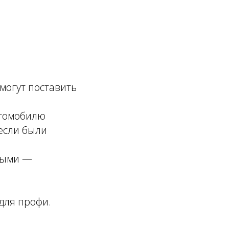
могут поставить
втомобилю
если были
ными —
для профи.